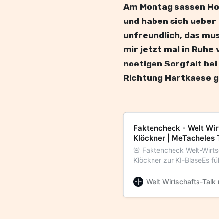
Am Montag sassen Hol
und haben sich ueber 
unfreundlich, das mus
mir jetzt mal in Ruhe
noetigen Sorgfalt bei
Richtung Hartkaese g
Faktencheck - Welt Wirt
Klöckner | MeTacheles 
🚨 Faktencheck Welt-Wirts
Klöckner zur KI-BlaseEs fü
Pause – aber Sascha Pall
und Philipp “Pip” Klöckner
Welt Wirtschafts-Talk 