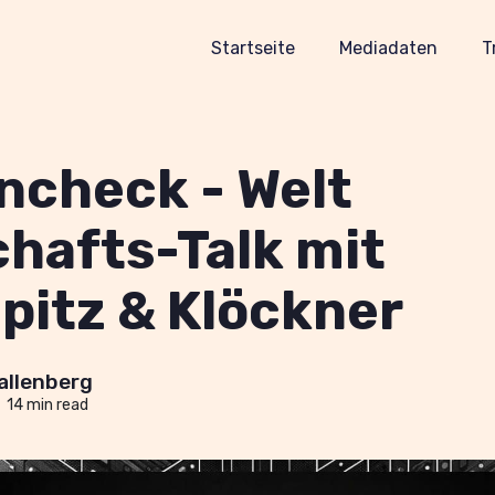
Startseite
Mediadaten
T
ncheck - Welt
chafts-Talk mit
pitz & Klöckner
allenberg
•
14 min read