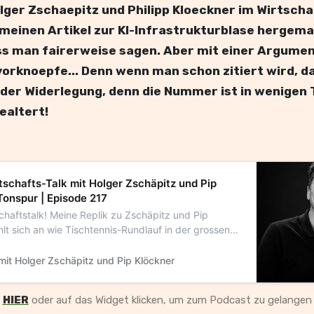
ger Zschaepitz und Philipp Kloeckner im Wirtsch
meinen Artikel zur KI-Infrastrukturblase hergema
s man fairerweise sagen. Aber mit einer Argumenta
 vorknoepfe... Denn wenn man schon zitiert wird, d
 der Widerlegung, denn die Nummer ist in wenigen T
ealtert!
schafts-Talk mit Holger Zschäpitz und Pip
Tonspur | Episode 217
chaftstalk! Meine Replik zu Zschäpitz und Pip
hlt sich an wie Tischtennis-Rundlauf in der grossen
enberg muss reagieren! Nachdem Holger Zschäpitz
 im Welt-Wirtschaftstalk auf seine…
mit Holger Zschäpitz und Pip Klöckner
HIER
 oder auf das Widget klicken, um zum Podcast zu gelangen