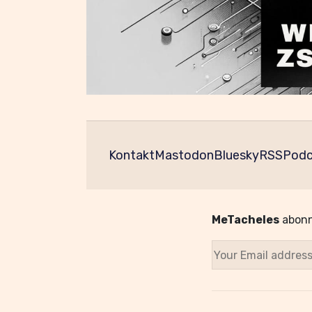
Kontakt
Mastodon
Bluesky
RSS
Podc
MeTacheles
abonn