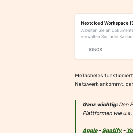
Nextcloud Workspace f
Arbeiten Sie an Dokument
verwalten Sie Ihren Kalen
Deutschland verlassen.
IONOS
MeTacheles funktioniert
Netzwerk ankommt, dann
Ganz wichtig:
Den P
Plattformen wie u.a.
Apple
-
Spotify
-
Yo