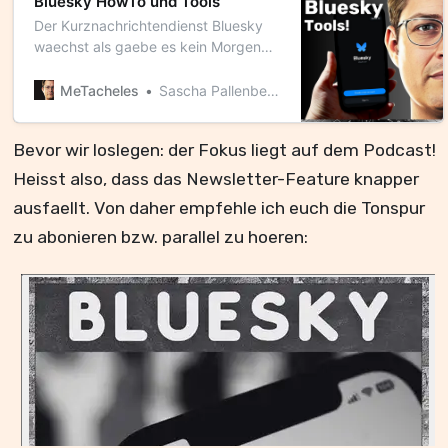
Bluesky HowTo und Tools
Der Kurznachrichtendienst Bluesky
waechst als gaebe es kein Morgen
mehr. Ein durchaus kritischer Blick
auf die Plattform, deren
MeTacheles
Sascha Pallenberg
Erfolgsrezept und eine Sammlung
der wichtigsten Tools, die den
Bevor wir loslegen: der Fokus liegt auf dem Podcast!
Einstieg erleichtern. 💡Aktuelle
Ausgaben werden u.a. auch in
Heisst also, dass das Newsletter-Feature knapper
meinen WhatsApp-, Signal- und
ausfaellt. Von daher empfehle ich euch die Tonspur
Telegram-Kanaelen veroeffentlicht!
Ganz wichtig: Den Podcast koennt ihr
zu abonieren bzw. parallel zu hoeren:
hier direkt